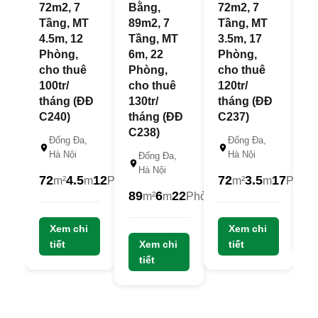
72m2, 7
Bằng,
72m2, 7
T
Tầng, MT
89m2, 7
Tầng, MT
5
4.5m, 12
Tầng, MT
3.5m, 17
P
Phòng,
6m, 22
Phòng,
c
cho thuê
Phòng,
cho thuê
12
100tr/
cho thuê
120tr/
t
tháng (ĐĐ
130tr/
tháng (ĐĐ
C
C240)
tháng (ĐĐ
C237)
C238)
Đống Đa,
Đống Đa,
Hà Nội
Hà Nội
Đống Đa,
6
Hà Nội
72
4.5
12
72
3.5
17
m²
m
Phòng
m²
m
Phòn
89
6
22
m²
m
Phòng
2
23
22
Xem chi
Tỷ
Xem chi
Tỷ
22.5
tiết
Xem chi
Tỷ
tiết
tiết