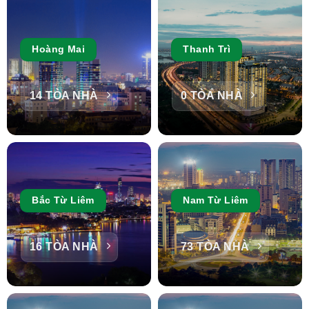
Hoàng Mai
Thanh Trì
14 TÒA NHÀ
0 TÒA NHÀ
Bắc Từ Liêm
Nam Từ Liêm
16 TÒA NHÀ
73 TÒA NHÀ