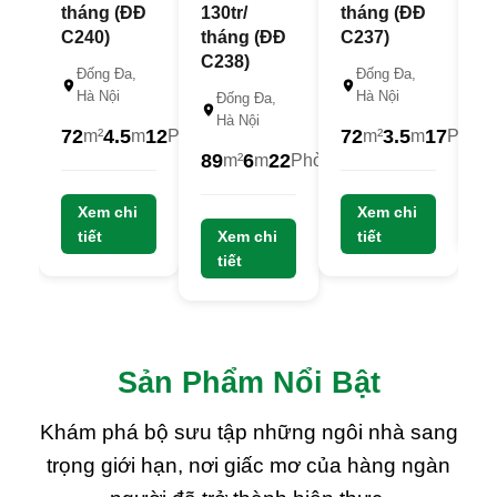
tháng (ĐĐ
130tr/
tháng (ĐĐ
C
C240)
tháng (ĐĐ
C237)
C238)
Đống Đa,
Đống Đa,
Hà Nội
Hà Nội
Đống Đa,
6
Hà Nội
72
4.5
12
72
3.5
17
m²
m
Phòng
m²
m
Phòn
89
6
22
m²
m
Phòng
2
23
22
Xem chi
Tỷ
Xem chi
Tỷ
22.5
tiết
Xem chi
Tỷ
tiết
tiết
Sản Phẩm Nổi Bật
Khám phá bộ sưu tập những ngôi nhà sang
trọng giới hạn, nơi giấc mơ của hàng ngàn