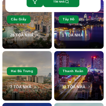
TÌM NHÀ
Cầu Giấy
Tây Hồ
28 TÒA NHÀ
1 TÒA NHÀ
Hai Bà Trưng
Thanh Xuân
7 TÒA NHÀ
12 TÒA NHÀ