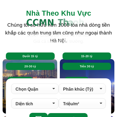
Nhà Theo Khu Vực
CCMN
T
h
a
n
h
X
u
â
n
Chúng tôi sở hữu hơn 1000 tòa nhà dòng tiền
khắp các quận trung tâm cũng như ngoại thành
1000+ Chung cư mini tại Hà Nội.
Hà Nội.
Giá cả tốt nhất thị trường.
Dưới 15 tỷ
15-20 tỷ
20-30 tỷ
Trên 30 tỷ
Đống Đa
Ba Đình
41 TÒA NHÀ
27 TÒA NHÀ