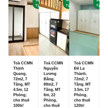
Tỷ
Tỷ
Tỷ
Toà CCMN
Toà CCMN
Toà CCMN
T
Thịnh
Nguyễn
Đê La
H
Quang,
Lương
Thành,
6
72m2, 7
Bằng,
72m2, 7
T
Tầng, MT
89m2, 7
Tầng, MT
5
4.5m, 12
Tầng, MT
3.5m, 17
P
Phòng,
6m, 22
Phòng,
c
cho thuê
Phòng,
cho thuê
12
100tr/
cho thuê
120tr/
t