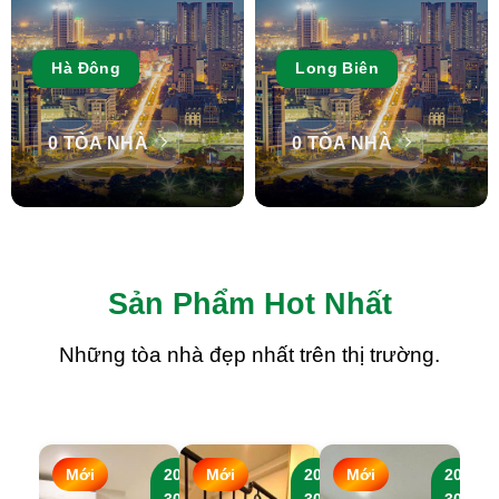
Hà Đông
Long Biên
0 TÒA NHÀ
0 TÒA NHÀ
Sản Phẩm Hot Nhất
Những tòa nhà đẹp nhất trên thị trường.
Mới
20-
Mới
20-
Mới
20-
M
30
30
30