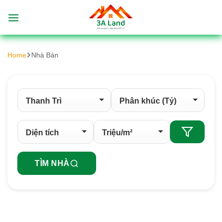
Bỏ
qua
nội
dung
Home
Nhà Bán
TÌM NHÀ