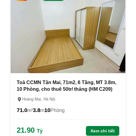
Toà CCMN Tân Mai, 71m2, 6 Tầng, MT 3.8m,
10 Phòng, cho thuê 50tr/ tháng (HM C209)
Hoàng Mai, Hà Nội
71.0
3.8
10
m²
m
Phòng
21.90
Tỷ
Xem chi tiết