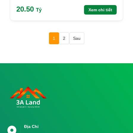
20.50
Tỷ
Xem chi tiết
1
2
Sau
Địa Chỉ