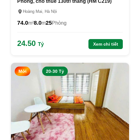
Phòng, cho thuê 130tr/ tháng (HM C219)
Hoàng Mai, Hà Nội
74.0
8.0
25
m²
m
Phòng
24.50
Tỷ
Xem chi tiết
Mới
20-30 Tỷ