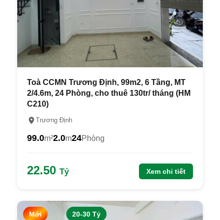
Toà CCMN Trương Định, 99m2, 6 Tầng, MT
2/4.6m, 24 Phòng, cho thuê 130tr/ tháng (HM
C210)
Trương Định
99.0
2.0
24
m²
m
Phòng
22.50
Tỷ
Xem chi tiết
Mới
20-30 Tỷ