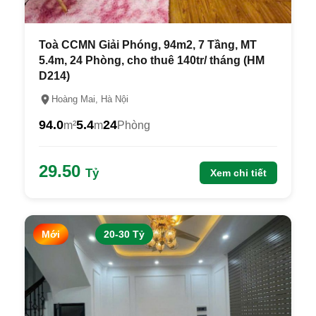
Toà CCMN Giải Phóng, 94m2, 7 Tầng, MT
5.4m, 24 Phòng, cho thuê 140tr/ tháng (HM
D214)
Hoàng Mai, Hà Nội
94.0
5.4
24
m²
m
Phòng
29.50
Tỷ
Xem chi tiết
Mới
20-30 Tỷ