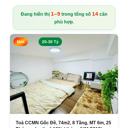
1–9
14
Đang hiển thị
trong tổng số
căn
phù hợp.
Mới
20-30 Tỷ
Toà CCMN Gốc Đề, 74m2, 8 Tầng, MT 6m, 25