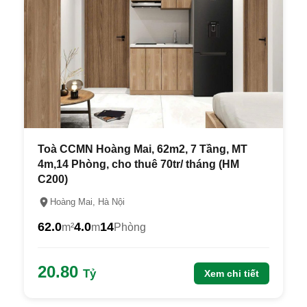
Toà CCMN Hoàng Mai, 62m2, 7 Tầng, MT
4m,14 Phòng, cho thuê 70tr/ tháng (HM
C200)
Hoàng Mai, Hà Nội
62.0
4.0
14
m²
m
Phòng
20.80
Tỷ
Xem chi tiết