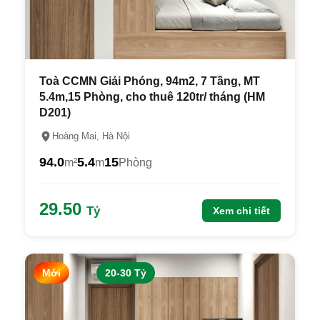
Toà CCMN Giải Phóng, 94m2, 7 Tầng, MT
5.4m,15 Phòng, cho thuê 120tr/ tháng (HM
D201)
Hoàng Mai, Hà Nội
94.0
5.4
15
m²
m
Phòng
29.50
Tỷ
Xem chi tiết
Mới
20-30 Tỷ