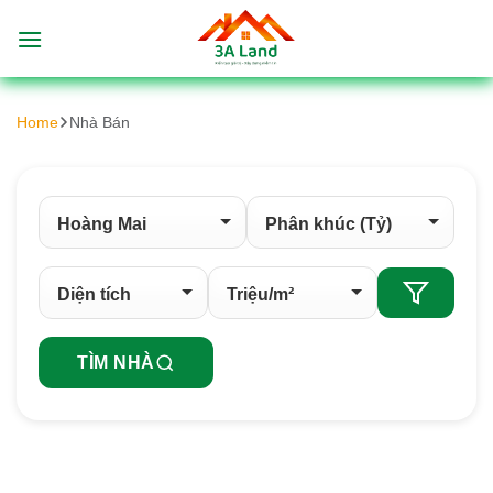
Bỏ
qua
nội
dung
Home
Nhà Bán
TÌM NHÀ