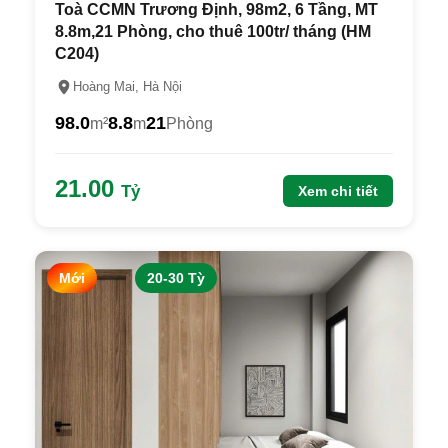
Toà CCMN Trương Định, 98m2, 6 Tầng, MT
8.8m,21 Phòng, cho thuê 100tr/ tháng (HM
C204)
Hoàng Mai, Hà Nội
98.0
8.8
21
m²
m
Phòng
21.00
Tỷ
Xem chi tiết
Mới
20-30 Tỳ