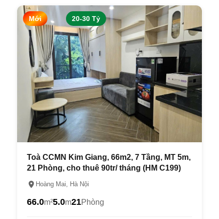
Mới
20-30 Tỷ
Toà CCMN Kim Giang, 66m2, 7 Tầng, MT 5m,
21 Phòng, cho thuê 90tr/ tháng (HM C199)
Hoàng Mai, Hà Nội
66.0
5.0
21
m²
m
Phòng