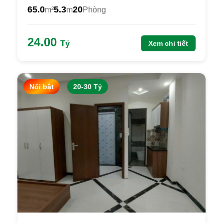
65.0
5.3
20
m²
m
Phòng
24.00
Tỷ
Xem chi tiết
Nổi bật
20-30 Tỷ