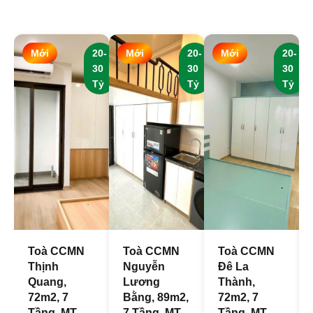
Mới
20-
Mới
20-
Mới
20-
30
30
30
Tỷ
Tỷ
Tỷ
Toà CCMN
Toà CCMN
Toà CCMN
Thịnh
Nguyễn
Đê La
Quang,
Lương
Thành,
72m2, 7
Bằng, 89m2,
72m2, 7
Tầng, MT
7 Tầng, MT
Tầng, MT