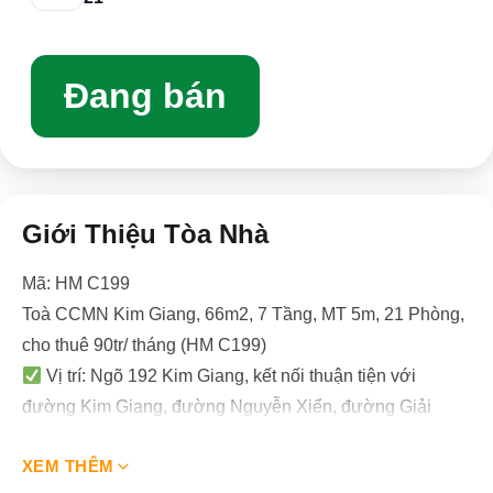
Đang bán
Giới Thiệu Tòa Nhà
Mã: HM C199
Toà CCMN Kim Giang, 66m2, 7 Tầng, MT 5m, 21 Phòng,
cho thuê 90tr/ tháng (HM C199)
Vị trí: Ngõ 192 Kim Giang, kết nối thuận tiện với
đường Kim Giang, đường Nguyễn Xiển, đường Giải
Phóng, gần bệnh viện Bạch Mai, Royal city, Vincom
XEM THÊM
center Bà Triệu, Đại học Hà Nội, Đại họcThăng Long,