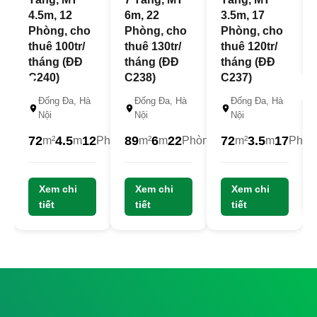
4.5m, 12
6m, 22
3.5m, 17
Phòng, cho
Phòng, cho
Phòng, cho
thuê 100tr/
thuê 130tr/
thuê 120tr/
tháng (ĐĐ
tháng (ĐĐ
tháng (ĐĐ
C240)
C238)
C237)
Đống Đa, Hà
Đống Đa, Hà
Đống Đa, Hà
Nội
Nội
Nội
72
4.5
12
89
6
22
72
3.5
17
m²
m
Phòng
m²
m
Phòng
m²
m
Phòn
23
22.5
22
Xem chi
Tỷ
Xem chi
Tỷ
Xem chi
Tỷ
tiết
tiết
tiết