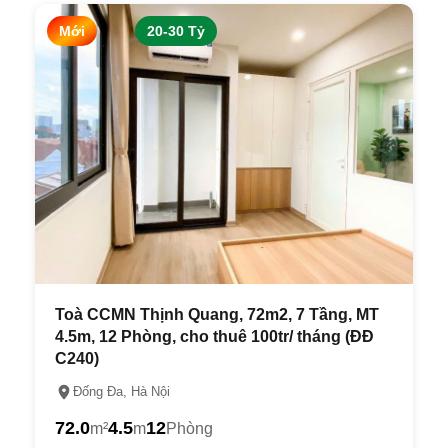
Mới
20-30 Tỷ
Toà CCMN Thịnh Quang, 72m2, 7 Tầng, MT
4.5m, 12 Phòng, cho thuê 100tr/ tháng (ĐĐ
C240)
Đống Đa, Hà Nội
72.0
4.5
12
m²
m
Phòng