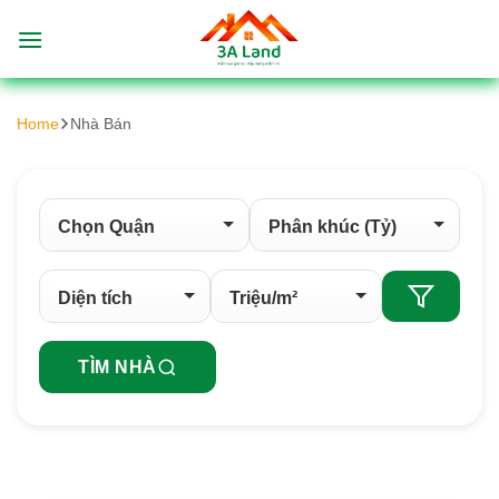
Bỏ
qua
nội
dung
Home
Nhà Bán
TÌM NHÀ