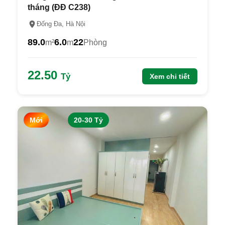
tháng (ĐĐ C238)
Đống Đa, Hà Nội
89.0
6.0
22
m²
m
Phòng
22.50
Tỷ
Xem chi tiết
Mới
20-30 Tỷ