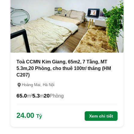
Toà CCMN Kim Giang, 65m2, 7 Tầng, MT
5.3m,20 Phòng, cho thuê 100tr/ tháng (HM
C207)
Hoàng Mai, Hà Nội
65.0
5.3
20
m²
m
Phòng
24.00
Tỷ
Xem chi tiết