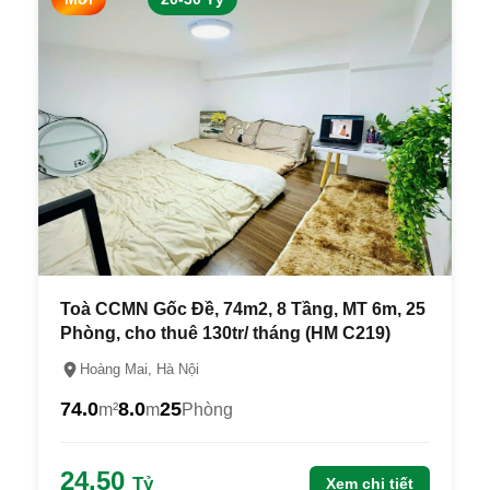
Toà CCMN Gốc Đề, 74m2, 8 Tầng, MT 6m, 25
Phòng, cho thuê 130tr/ tháng (HM C219)
Hoàng Mai, Hà Nội
74.0
8.0
25
m²
m
Phòng
24.50
Tỷ
Xem chi tiết