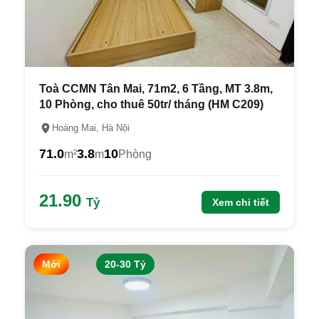
Toà CCMN Tân Mai, 71m2, 6 Tầng, MT 3.8m,
10 Phòng, cho thuê 50tr/ tháng (HM C209)
Hoàng Mai, Hà Nội
71.0
3.8
10
m²
m
Phòng
21.90
Tỷ
Xem chi tiết
Mới
20-30 Tỷ