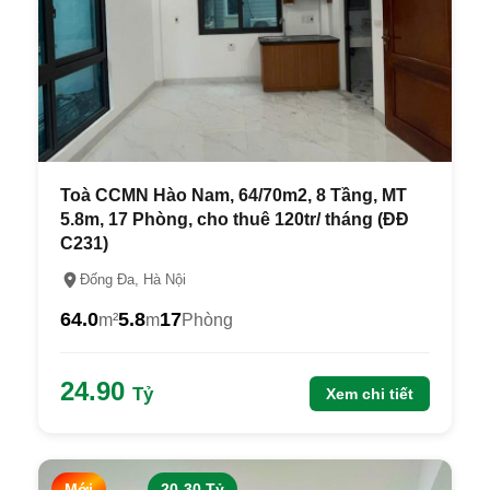
Toà CCMN Hào Nam, 64/70m2, 8 Tầng, MT
5.8m, 17 Phòng, cho thuê 120tr/ tháng (ĐĐ
C231)
Đống Đa, Hà Nội
64.0
5.8
17
m²
m
Phòng
24.90
Tỷ
Xem chi tiết
Mới
20-30 Tỷ