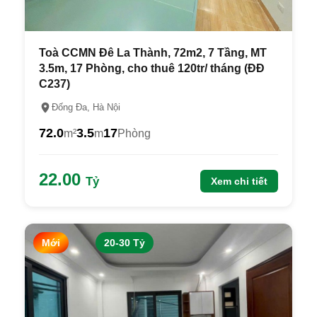
Toà CCMN Đê La Thành, 72m2, 7 Tầng, MT
3.5m, 17 Phòng, cho thuê 120tr/ tháng (ĐĐ
C237)
Đống Đa, Hà Nội
72.0
3.5
17
m²
m
Phòng
22.00
Tỷ
Xem chi tiết
Mới
20-30 Tỷ