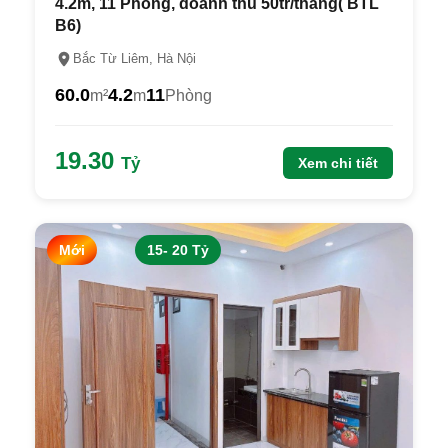
4.2m, 11 Phòng, doanh thu 50tr/tháng( BTL
B6)
Bắc Từ Liêm, Hà Nội
60.0
4.2
11
m²
m
Phòng
19.30
Tỷ
Xem chi tiết
Mới
15- 20 Tỷ