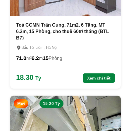
Toà CCMN Trần Cung, 71m2, 6 Tầng, MT
6.2m, 15 Phòng, cho thuê 60tr/ tháng (BTL
B7)
Bắc Từ Liêm, Hà Nội
71.0
6.2
15
m²
m
Phòng
18.30
Tỷ
Xem chi tiết
Mới
15-20 Tỷ