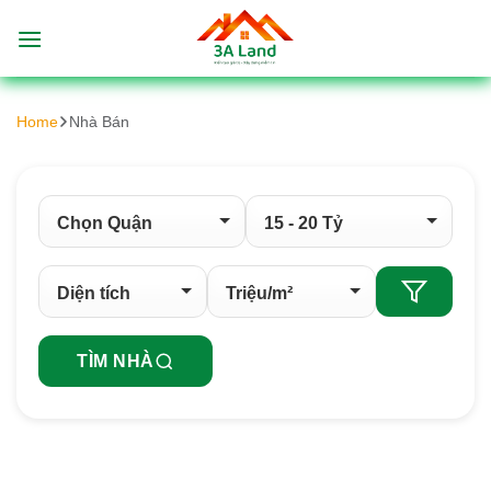
Bỏ
qua
nội
dung
Home
Nhà Bán
TÌM NHÀ