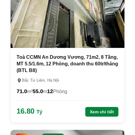
Toà CCMN An Dương Vương, 71m2, 8 Tầng,
MT 5.5/1.6m, 12 Phòng, doanh thu 60tr/tháng
(BTL B8)
Bắc Từ Liêm, Hà Nội
71.0
55.0
12
m²
m
Phòng
16.80
Tỷ
Xem chi tiết