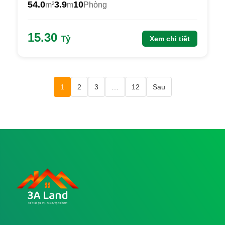
54.0
3.9
10
m²
m
Phòng
15.30
Tỷ
Xem chi tiết
1
2
3
…
12
Sau