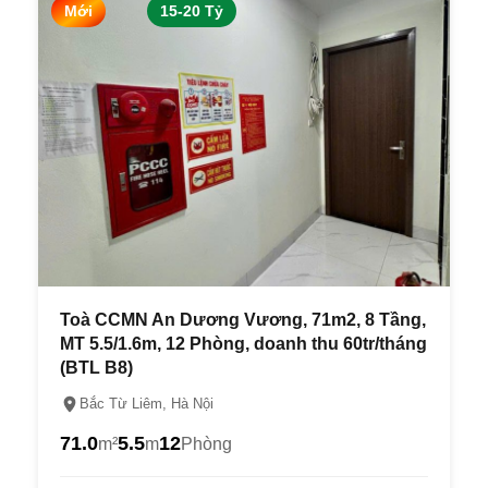
Mới
15-20 Tỷ
Toà CCMN An Dương Vương, 71m2, 8 Tầng,
MT 5.5/1.6m, 12 Phòng, doanh thu 60tr/tháng
(BTL B8)
Bắc Từ Liêm, Hà Nội
71.0
5.5
12
m²
m
Phòng