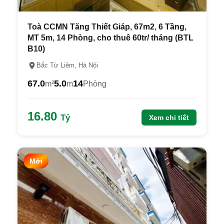
Toà CCMN Tăng Thiết Giáp, 67m2, 6 Tầng,
MT 5m, 14 Phòng, cho thuê 60tr/ tháng (BTL
B10)
Bắc Từ Liêm, Hà Nội
67.0
5.0
14
m²
m
Phòng
16.80
Tỷ
Xem chi tiết
Mới