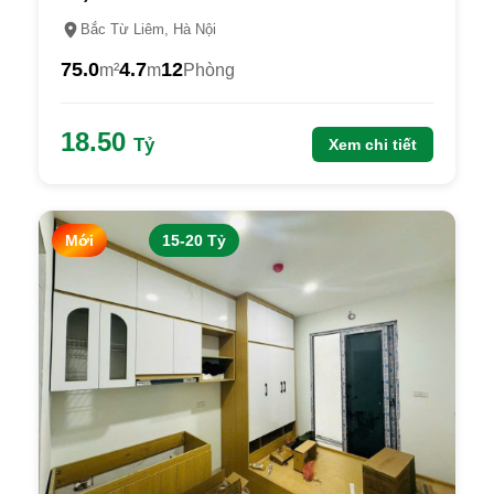
Bắc Từ Liêm, Hà Nội
75.0
4.7
12
m²
m
Phòng
18.50
Tỷ
Xem chi tiết
Mới
15-20 Tỷ