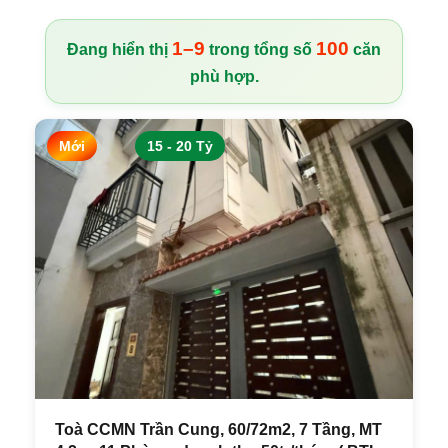
1–9
100
Đang hiển thị
trong tổng số
căn
phù hợp.
Mới
15 - 20 Tỷ
Toà CCMN Trần Cung, 60/72m2, 7 Tầng, MT