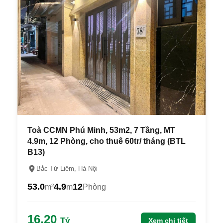
Toà CCMN Phú Minh, 53m2, 7 Tầng, MT
4.9m, 12 Phòng, cho thuê 60tr/ tháng (BTL
B13)
Bắc Từ Liêm, Hà Nội
53.0
4.9
12
m²
m
Phòng
16.20
Tỷ
Xem chi tiết