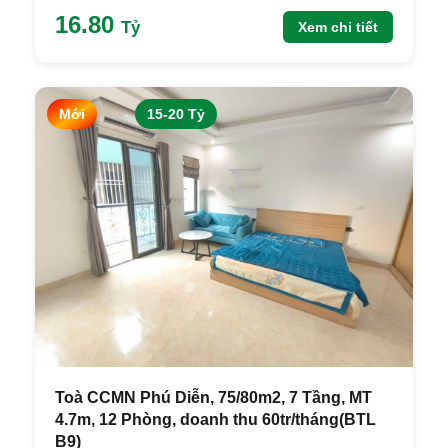
16.80
Tỷ
Xem chi tiết
Mới
15-20 Tỷ
Toà CCMN Phú Diễn, 75/80m2, 7 Tầng, MT
4.7m, 12 Phòng, doanh thu 60tr/tháng(BTL
B9)