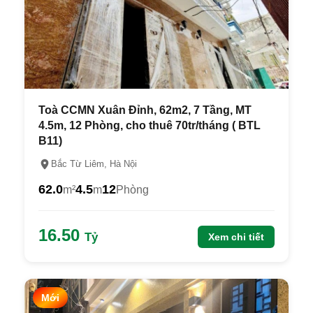
Toà CCMN Xuân Đỉnh, 62m2, 7 Tầng, MT
4.5m, 12 Phòng, cho thuê 70tr/tháng ( BTL
B11)
Bắc Từ Liêm, Hà Nội
62.0
4.5
12
m²
m
Phòng
16.50
Tỷ
Xem chi tiết
Mới