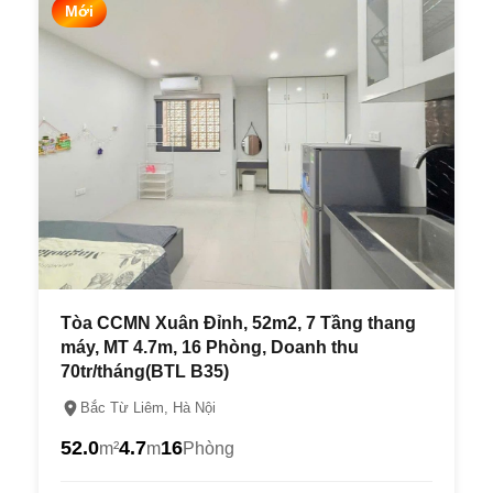
Mới
Tòa CCMN Xuân Đỉnh, 52m2, 7 Tầng thang
máy, MT 4.7m, 16 Phòng, Doanh thu
70tr/tháng(BTL B35)
Bắc Từ Liêm, Hà Nội
52.0
4.7
16
m²
m
Phòng