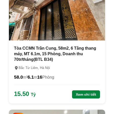
Tòa CCMN Trần Cung, 58m2, 6 Tầng thang
máy, MT 6.1m, 15 Phòng, Doanh thu
70tr/tháng(BTL B34)
Bắc Từ Liêm, Hà Nội
58.0
6.1
16
m²
m
Phòng
15.50
Tỷ
Xem chi tiết