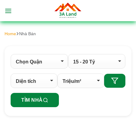
Bỏ
qua
nội
dung
Home
Nhà Bán
TÌM NHÀ