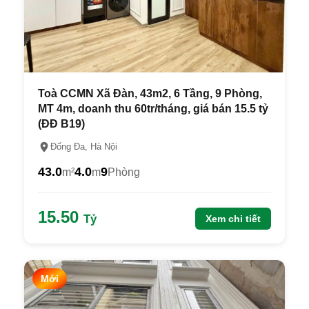
Toà CCMN Xã Đàn, 43m2, 6 Tầng, 9 Phòng,
MT 4m, doanh thu 60tr/tháng, giá bán 15.5 tỷ
(ĐĐ B19)
Đống Đa, Hà Nội
43.0
4.0
9
m²
m
Phòng
15.50
Tỷ
Xem chi tiết
Mới