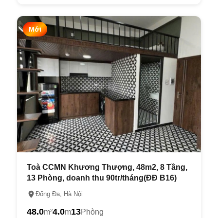
Mới
Toà CCMN Khương Thượng, 48m2, 8 Tầng,
13 Phòng, doanh thu 90tr/tháng(ĐĐ B16)
Đống Đa, Hà Nội
48.0
4.0
13
m²
m
Phòng