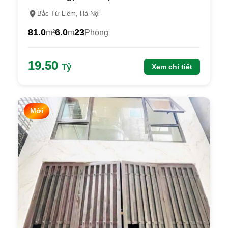
Bắc Từ Liêm, Hà Nội
81.0
6.0
23
m²
m
Phòng
19.50
Tỷ
Xem chi tiết
Mới