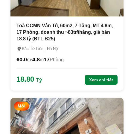
Toà CCMN Vân Trì, 60m2, 7 Tầng, MT 4.8m,
17 Phòng, doanh thu ~83tr/tháng, giá bán
18.8 tỷ (BTL B25)
Bắc Từ Liêm, Hà Nội
60.0
4.8
17
m²
m
Phòng
18.80
Tỷ
Xem chi tiết
Mới