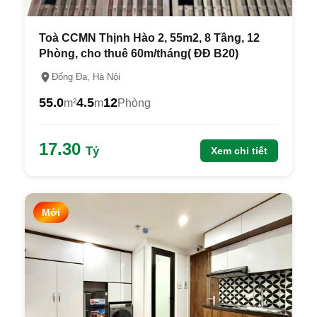
Toà CCMN Thịnh Hào 2, 55m2, 8 Tầng, 12
Phòng, cho thuê 60m/tháng( ĐĐ B20)
Đống Đa, Hà Nội
55.0
4.5
12
m²
m
Phòng
17.30
Tỷ
Xem chi tiết
Mới