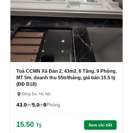
Toà CCMN Xã Đàn 2, 43m2, 6 Tầng, 9 Phòng,
MT 5m, doanh thu 55tr/tháng, giá bán 15.5 tỷ
(ĐĐ B18)
Đống Đa, Hà Nội
43.0
5.0
9
m²
m
Phòng
15.50
Tỷ
Xem chi tiết