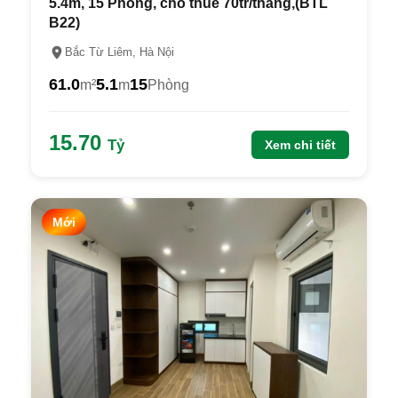
5.4m, 15 Phòng, cho thuê 70tr/tháng,(BTL
B22)
Bắc Từ Liêm, Hà Nội
61.0
5.1
15
m²
m
Phòng
15.70
Tỷ
Xem chi tiết
Mới