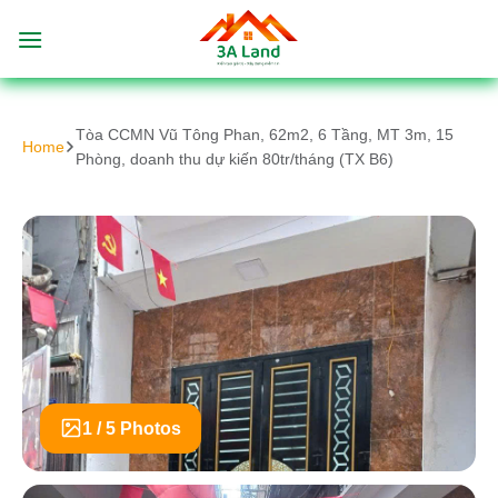
Bỏ
qua
nội
dung
Tòa CCMN Vũ Tông Phan, 62m2, 6 Tầng, MT 3m, 15
Home
Phòng, doanh thu dự kiến 80tr/tháng (TX B6)
1 / 5 Photos