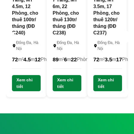
4.5m, 12
6m, 22
3.5m, 17
Phòng, cho
Phòng, cho
Phòng, cho
thuê 100tr/
thuê 130tr/
thuê 120tr/
tháng (ĐĐ
tháng (ĐĐ
tháng (ĐĐ
C240)
C238)
C237)
Đống Đa, Hà
Đống Đa, Hà
Đống Đa, Hà
Nội
Nội
Nội
72
4.5
12
89
6
22
72
3.5
17
m²
m
Phòng
m²
m
Phòng
m²
m
Phòn
23
22.5
22
Xem chi
Tỷ
Xem chi
Tỷ
Xem chi
Tỷ
tiết
tiết
tiết