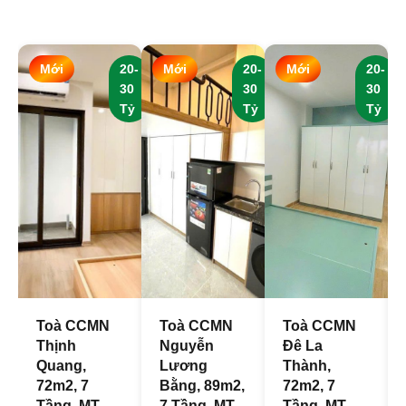
Mới
20-
Mới
20-
Mới
20-
30
30
30
Tỷ
Tỷ
Tỷ
Toà CCMN
Toà CCMN
Toà CCMN
Thịnh
Nguyễn
Đê La
Quang,
Lương
Thành,
72m2, 7
Bằng, 89m2,
72m2, 7
Tầng, MT
7 Tầng, MT
Tầng, MT