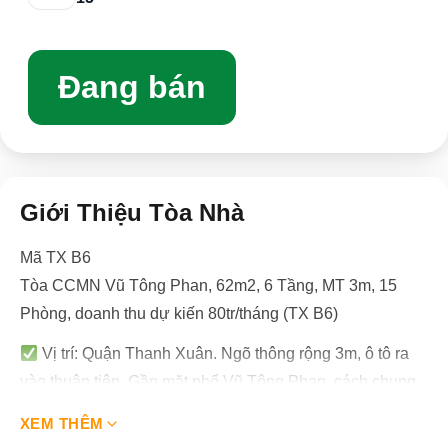
Đang bán
Giới Thiệu Tòa Nhà
Mã TX B6
Tòa CCMN Vũ Tông Phan, 62m2, 6 Tầng, MT 3m, 15
Phòng, doanh thu dự kiến 80tr/tháng (TX B6)
Vị trí: Quận Thanh Xuân. Ngõ thông rộng 3m, ô tô ra
vào thuận tiện. Gần mặt phố Vũ Tông Phan, cách chung
cư Fivestar 200m, khu vực tiện ích đầy đủ.
XEM THÊM
Thiết kế: Diện tích 62m2, 6 Tầng, thang máy.