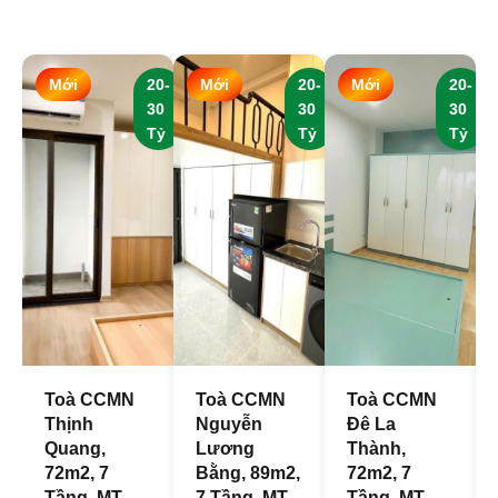
Mới
20-
Mới
20-
Mới
20-
30
30
30
Tỷ
Tỷ
Tỷ
Toà CCMN
Toà CCMN
Toà CCMN
Thịnh
Nguyễn
Đê La
Quang,
Lương
Thành,
72m2, 7
Bằng, 89m2,
72m2, 7
Tầng, MT
7 Tầng, MT
Tầng, MT