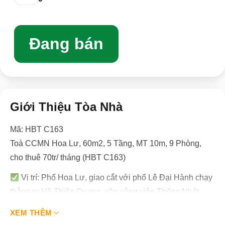
Đang bán
Giới Thiệu Tòa Nhà
Mã: HBT C163
Toà CCMN Hoa Lư, 60m2, 5 Tầng, MT 10m, 9 Phòng,
cho thuê 70tr/ tháng (HBT C163)
Vị trí: Phố Hoa Lư, giao cắt với phố Lê Đại Hành chạy
thẳng ra Hồ Thiên Quang, gần công viên Thống Nhất,
Vincom Bà Triệu, Đại học Dược, Đại học Kinh tế Quốc
XEM THÊM
Dân, Đại học Xây dựng, Đại học Bách Khoa, Đại học