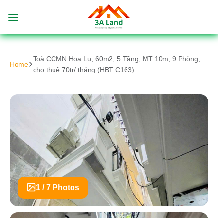
Bỏ
qua
nội
dung
Toà CCMN Hoa Lư, 60m2, 5 Tầng, MT 10m, 9 Phòng,
Home
cho thuê 70tr/ tháng (HBT C163)
1 / 7 Photos