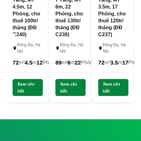
4.5m, 12
6m, 22
3.5m, 17
Phòng, cho
Phòng, cho
Phòng, cho
thuê 100tr/
thuê 130tr/
thuê 120tr/
tháng (ĐĐ
tháng (ĐĐ
tháng (ĐĐ
C240)
C238)
C237)
Đống Đa, Hà
Đống Đa, Hà
Đống Đa, Hà
Nội
Nội
Nội
72
4.5
12
89
6
22
72
3.5
17
m²
m
Phòng
m²
m
Phòng
m²
m
Phòn
23
22.5
22
Xem chi
Tỷ
Xem chi
Tỷ
Xem chi
Tỷ
tiết
tiết
tiết