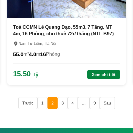
Toà CCMN Lê Quang Đạo, 55m3, 7 Tầng, MT
4m, 16 Phòng, cho thuê 72r/ tháng (NTL B97)
Nam Từ Liêm, Hà Nội
55.0
4.0
16
m²
m
Phòng
15.50
Tỷ
Xem chi tiết
Trước
1
2
3
4
…
9
Sau