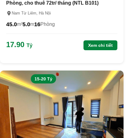
Phòng, cho thuê 72tr/ tháng (NTL B101)
Nam Từ Liêm, Hà Nội
45.0
5.0
16
m²
m
Phòng
17.90
Tỷ
Xem chi tiết
15-20 Tỷ