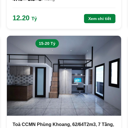
12.20
Tỷ
Xem chi tiết
15-20 Tỷ
Toà CCMN Phùng Khoang, 62/64T2m3, 7 Tầng,