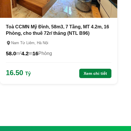
Toà CCMN Mỹ Đình, 58m3, 7 Tầng, MT 4.2m, 16
Phòng, cho thuê 72r/ tháng (NTL B96)
Nam Từ Liêm, Hà Nội
58.0
4.2
16
m²
m
Phòng
16.50
Tỷ
Xem chi tiết