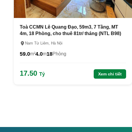
Toà CCMN Lê Quang Đạo, 59m3, 7 Tầng, MT
4m, 18 Phòng, cho thuê 81tr/ tháng (NTL B98)
Nam Từ Liêm, Hà Nội
59.0
4.0
18
m²
m
Phòng
17.50
Tỷ
Xem chi tiết