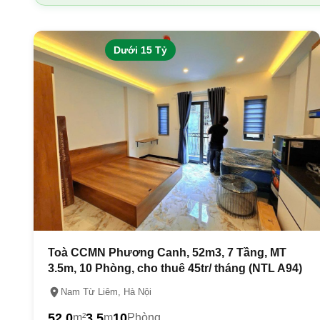
Dưới 15 Tỷ
Toà CCMN Phương Canh, 52m3, 7 Tầng, MT
3.5m, 10 Phòng, cho thuê 45tr/ tháng (NTL A94)
Nam Từ Liêm, Hà Nội
52.0
3.5
10
m²
m
Phòng