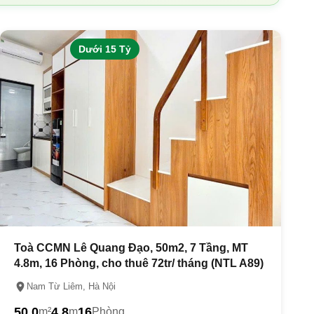
Dưới 15 Tỷ
Toà CCMN Lê Quang Đạo, 50m2, 7 Tầng, MT
4.8m, 16 Phòng, cho thuê 72tr/ tháng (NTL A89)
Nam Từ Liêm, Hà Nội
50.0
4.8
16
m²
m
Phòng