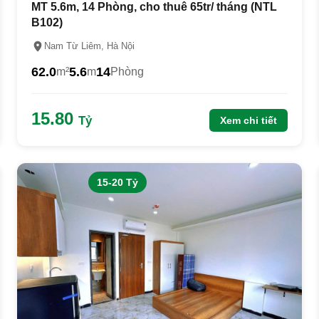
MT 5.6m, 14 Phòng, cho thuê 65tr/ tháng (NTL
B102)
Nam Từ Liêm, Hà Nội
62.0
5.6
14
m²
m
Phòng
15.80
Tỷ
Xem chi tiết
15-20 Tỷ