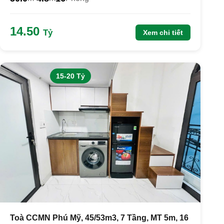
14.50
Tỷ
Xem chi tiết
15-20 Tỷ
Toà CCMN Phú Mỹ, 45/53m3, 7 Tầng, MT 5m, 16