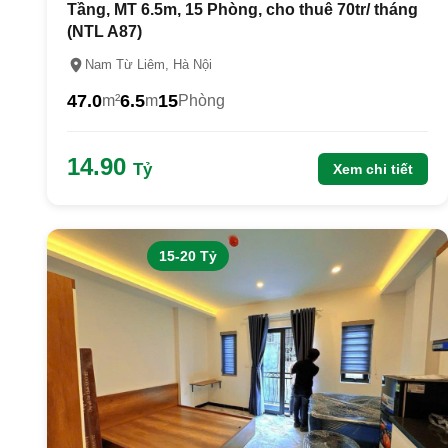
Tầng, MT 6.5m, 15 Phòng, cho thuê 70tr/ tháng
(NTL A87)
Nam Từ Liêm, Hà Nội
47.0
6.5
15
m²
m
Phòng
14.90
Tỷ
Xem chi tiết
15-20 Tỷ