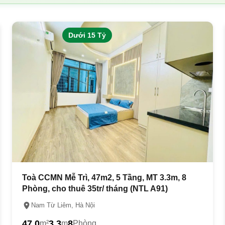
Dưới 15 Tỷ
Toà CCMN Mễ Trì, 47m2, 5 Tầng, MT 3.3m, 8
Phòng, cho thuê 35tr/ tháng (NTL A91)
Nam Từ Liêm, Hà Nội
47.0
3.3
8
m²
m
Phòng