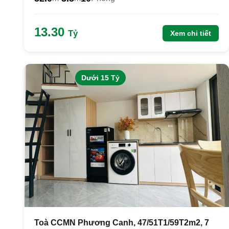
13.30
Tỷ
Xem chi tiết
Dưới 15 Tỷ
Toà CCMN Phương Canh, 47/51T1/59T2m2, 7